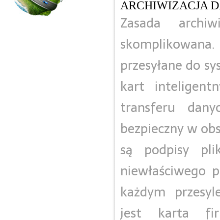
ARCHIWIZACJA 
Zasada archi
skomplikowana. 
przesyłane do sy
kart inteligen
transferu dan
bezpieczny w obs
są podpisy pli
niewłaściwego p
każdym przesyl
jest karta fi