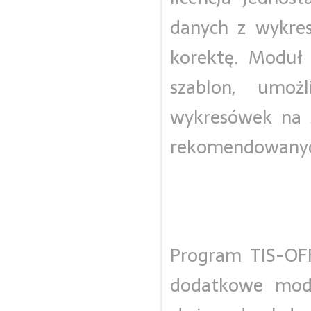
danych z wykre
korektę. Moduł
szablon, umożl
wykresówek na s
rekomendowanyc
Program TIS-OFF
dodatkowe modu