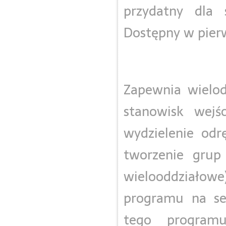
przydatny dla s
Dostępny w pier
Zapewnia wielod
stanowisk wejś
wydzielenie odr
tworzenie grup
wielooddziałow
programu na se
tego program