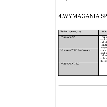
4.WYMAGANIA S
System operacyjny
Insta
Windows XP
-Pen
szybs
-Min
-Min
miejs
Windows 2000 Professional
-Int
szybs
-Min
- Mi
miejs
Windows NT 4.0