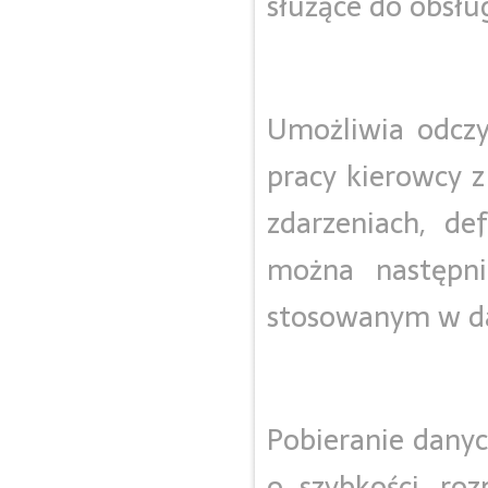
służące do obsłu
Umożliwia odczy
pracy kierowcy z
zdarzeniach, de
można następni
stosowanym w da
Pobieranie danyc
o szybkości, ro