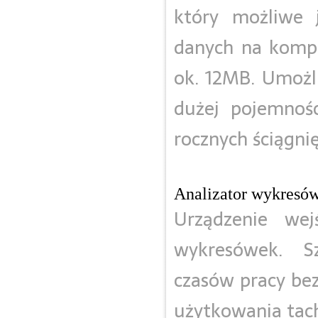
który możliwe j
danych na kompu
ok. 12MB. Umożli
dużej pojemnośc
rocznych ściągni
Analizator wykresó
Urządzenie we
wykresówek. S
czasów pracy be
użytkowania ta