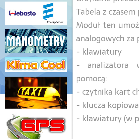
Tabela z czasem 
Moduł ten umożl
analogowych za 
- klawiatury
- analizatora
pomocą:
- czytnika kart 
- klucza kopiow
- klawiatury (w