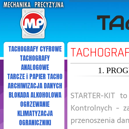
TACHOGRAFY CYFROWE
TACHOGRA
TACHOGRAFY
ANALOGOWE
1. PRO
TARCZE i PAPIER TACHO
ARCHIWIZACJA DANYCH
STARTER-KIT to
BLOKADA ALKOHOLOWA
OGRZEWANIE
Kontrolnych - z
KLIMATYZACJA
przenoszenia dan
OGRANICZNIKI