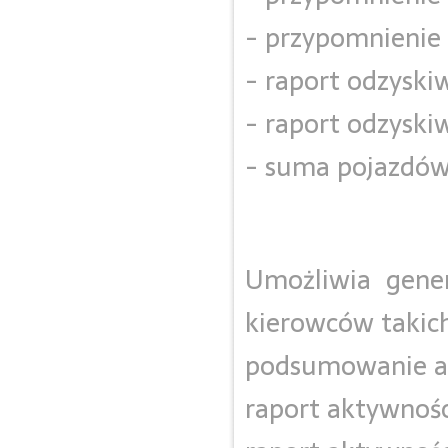
- przypomnienie
- raport odzyski
- raport odzysk
- suma pojazdó
Umożliwia gener
kierowców takich
podsumowanie a
raport aktywnośc