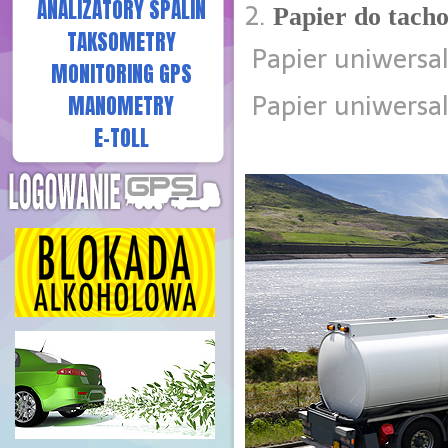
ANALIZATORY SPALIN
2.
Papier do tach
TAKSOMETRY
 Papier uniwersa
MONITORING GPS
 Papier uniwersa
MANOMETRY
E-TOLL