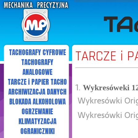
TACHOGRAFY CYFROWE
TARCZE i P
TACHOGRAFY
ANALOGOWE
TARCZE i PAPIER TACHO
1.
Wykresóweki 1
ARCHIWIZACJA DANYCH
 Wykresówki Ori
BLOKADA ALKOHOLOWA
OGRZEWANIE
 Wykresówki Ori
KLIMATYZACJA
OGRANICZNIKI