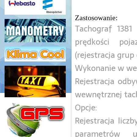
Zastosowanie:
Tachograf 1381 
prędkości poja
(rejestracja grup
Wykonanie w wer
Rejestracja odb
wewnętrznej tac
Opcje:
Rejestracja licz
parametrów u