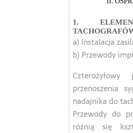
II. OS
1. ELEMEN
TACHOGRAFÓW
a) Instalacja zas
b) Przewody imp
Czterożyłowy
przenoszenia s
nadajnika do tac
Przewody do pr
różnią się ks