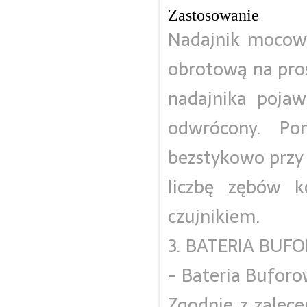
Zastosowanie
Nadajnik mocowa
obrotową na pros
nadajnika pojaw
odwrócony. Po
bezstykowo przy 
liczbę zębów k
czujnikiem.
3. BATERIA BUF
- Bateria Bufor
Zgodnie z zalec