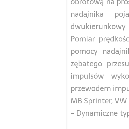
obrotową na pros
nadajnika poj
dwukierunkowy
Pomiar prędkośc
pomocy nadajnik
zębatego przesu
impulsów wyko
przewodem impu
MB Sprinter, VW 
- Dynamiczne ty