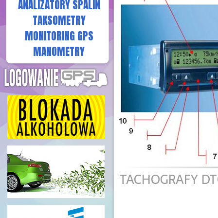
ANALIZATORY SPALIN
TAKSOMETRY
MONITORING GPS
MANOMETRY
TACHOGRAFY DT