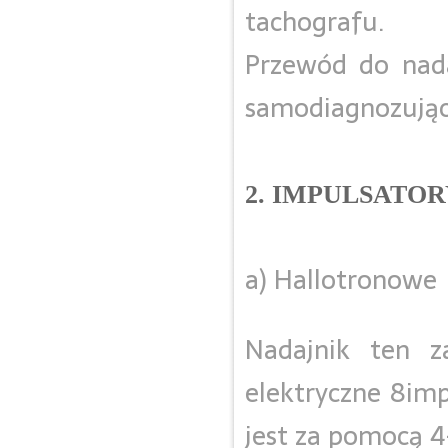
tachografu.
Przewód do nada
samodiagnozując
2. IMPULSATO
a) Hallotronowe
Nadajnik ten z
elektryczne 8im
jest za pomocą 